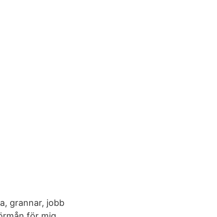
a, grannar, jobb
örmån för mig