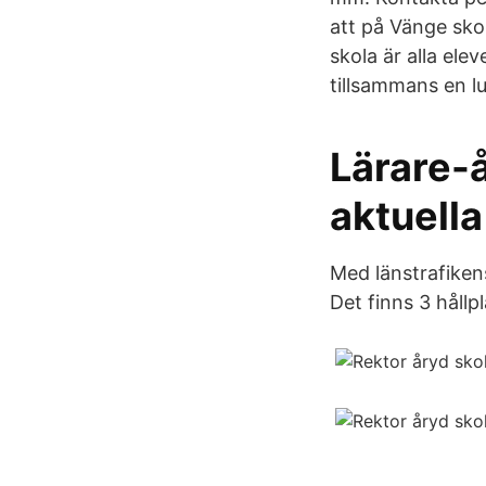
att på Vänge sko
skola är alla el
tillsammans en l
Lärare-å
aktuella
Med länstrafikens
Det finns 3 hållp