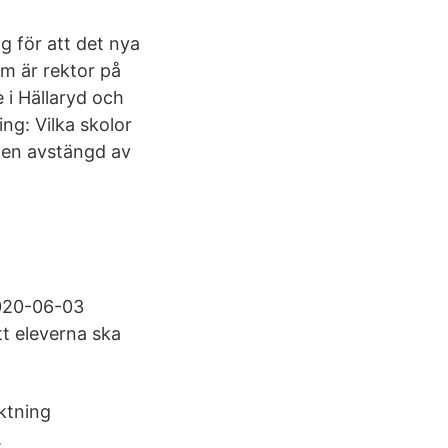
e
 för att det nya
om är rektor på
 i Hällaryd och
ng: Vilka skolor
nten avstängd av
2020-06-03
t eleverna ska
iktning
,