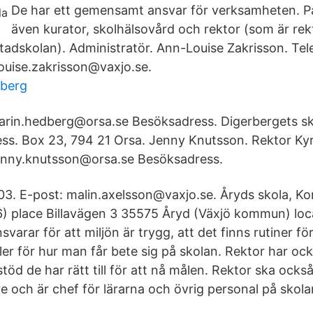
De har ett gemensamt ansvar för verksamheten. På
även kurator, skolhälsovård och rektor (som är rek
adskolan). Administratör. Ann-Louise Zakrisson. Tel
louise.zakrisson@vaxjo.se.
sberg
rin.hedberg@orsa.se Besöksadress. Digerbergets sko
ess. Box 23, 794 21 Orsa. Jenny Knutsson. Rektor Ky
enny.knutsson@orsa.se Besöksadress.
03. E-post: malin.axelsson@vaxjo.se. Åryds skola, 
6) place Billavägen 3 35575 Åryd (Växjö kommun) lo
varar för att miljön är trygg, att det finns rutiner fö
er för hur man får bete sig på skolan. Rektor har ock
stöd de har rätt till för att nå målen. Rektor ska ocks
e och är chef för lärarna och övrig personal på skola