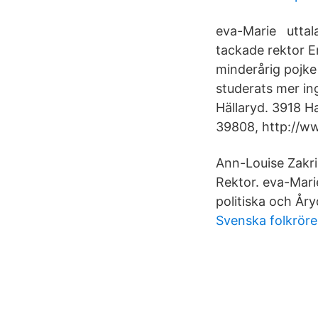
eva-Marie uttala
tackade rektor E
minderårig pojke
studerats mer in
Hällaryd. 3918 Ha
39808, http://w
Ann-Louise Zakri
Rektor. eva-Mar
politiska och Åry
Svenska folkröre