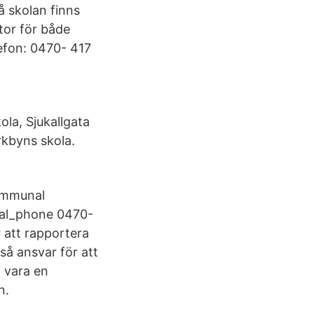
 skolan finns
tor för både
efon: 0470- 417
la, Sjukallgata
rkbyns skola.
Kommunal
cal_phone 0470-
r att rapportera
så ansvar för att
å vara en
n.