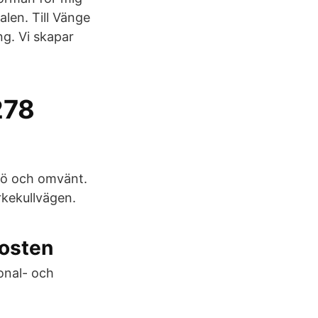
len. Till Vänge
ng. Vi skapar
278
xjö och omvänt.
yrkekullvägen.
posten
onal- och