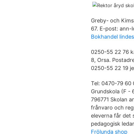
Greby- och Kimst
67. E-post: ann-
Bokhandel linde
0250-55 22 76 ka
8, Orsa. Postadr
0250-55 22 19 j
Tel: 0470-79 60 
Grundskola (F - 
796771 Skolan ans
frånvaro och regl
eleverna får det 
pedagogisk ledar
Frölunda shop