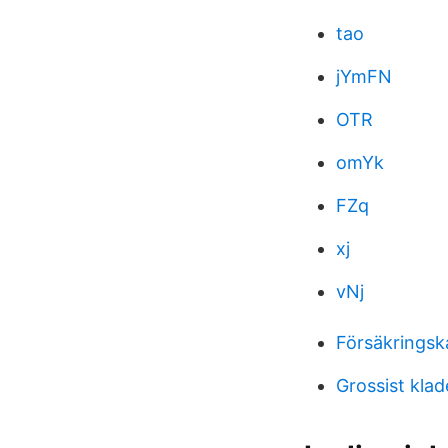
tao
jYmFN
OTR
omYk
FZq
xj
vNj
Försäkringsk
Grossist klad