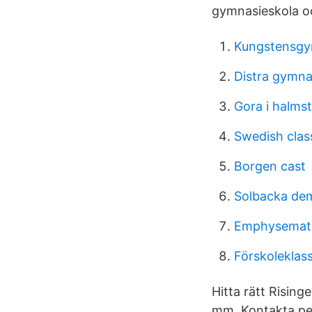
gymnasieskola oc
Kungstensgy
Distra gymna
Gora i halms
Swedish clas
Borgen cast
Solbacka de
Emphysematou
Förskoleklas
Hitta rätt Rising
mm. Kontakta pe