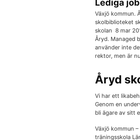
Lediga job
Växjö kommun. År
skolbiblioteket 
skolan 8 mar 201
Åryd. Managed by
använder inte de
rektor, men är nu
Åryd sk
Vi har ett likab
Genom en undervi
bli ägare av sitt 
Växjö kommun – Vä
träningsskola Lär