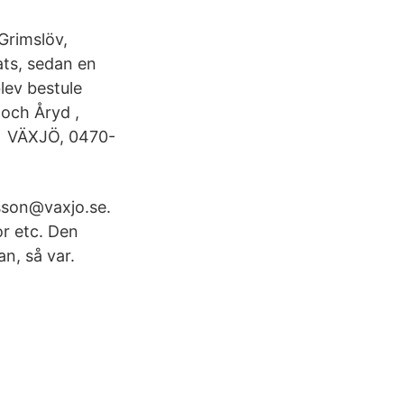
Grimslöv,
ats, sedan en
lev bestule
och Åryd ,
bys VÄXJÖ, 0470-
isson@vaxjo.se.
r etc. Den
an, så var.