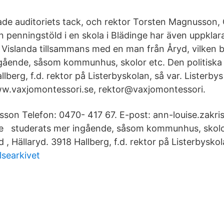
de auditoriets tack, och rektor Torsten Magnusson, 
n penningstöld i en skola i Blädinge har även uppklar
 Vislanda tillsammans med en man från Åryd, vilken b
gående, såsom kommunhus, skolor etc. Den politiska 
llberg, f.d. rektor på Listerbyskolan, så var. Lister
ww.vaxjomontessori.se, rektor@vaxjomontessori.
sson Telefon: 0470- 417 67. E-post: ann-louise.zakr
ie studerats mer ingående, såsom kommunhus, skolo
d , Hällaryd. 3918 Hallberg, f.d. rektor på Listerbyskol
lsearkivet