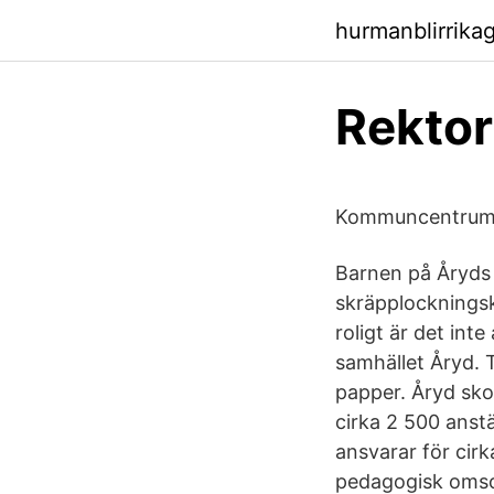
hurmanblirrikag
Rektor
Kommuncentrum 
Barnen på Åryds 
skräpplockningsk
roligt är det in
samhället Åryd. 
papper. Åryd sko
cirka 2 500 anst
ansvarar för cirk
pedagogisk omsor