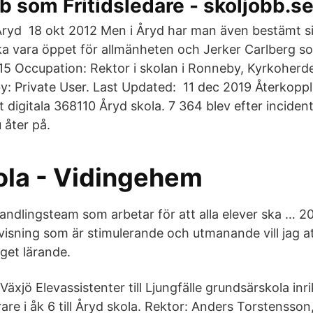
b som Fritidsledare - skoljobb.s
yd 18 okt 2012 Men i Åryd har man även bestämt sig
ska vara öppet för allmänheten och Jerker Carlberg s
5 Occupation: Rektor i skolan i Ronneby, Kyrkoherde
: Private User. Last Updated: 11 dec 2019 Återkoppli
t digitala 368110 Åryd skola. 7 364 blev efter incide
 åter på.
ola - Vidingehem
ehandlingsteam som arbetar för att alla elever ska … 
sning som är stimulerande och utmanande vill jag at
eget lärande.
xjö Elevassistenter till Ljungfälle grundsärskola inr
are i åk 6 till Åryd skola. Rektor: Anders Torstensson