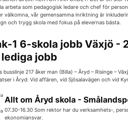
la arbeta som pedagogisk ledare och chef för persona
ever välkomna, vår gemensamma inriktning är inkluderi
ugn och trygg skola med fokus på elevernas bästa.
k-1 6-skola jobb Växjö - 
 lediga jobb
 busslinje 217 åker man (Billa) – Åryd – Risinge – Vä
latser i Åryd: Vid affären, vid Sjösalavägen och vid K
Allt om Åryd skola - Smålands
07.30-16.30 Som rektor har du verksamhets-, pers
ekonomiansvar.