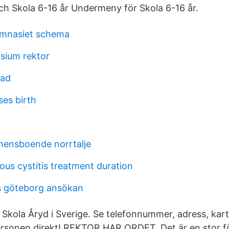
h Skola 6-16 år Undermeny för Skola 6-16 år.
mnasiet schema
sium rektor
tad
ses birth
mensboende norrtalje
s cystitis treatment duration
s göteborg ansökan
e Skola Åryd i Sverige. Se telefonnummer, adress, kart
rsonen direkt! REKTOR HAR ORDET. Det är en stor f