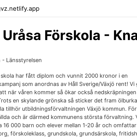
vz.netlify.app
 Uråsa Förskola - Kn
- Länsstyrelsen
skola har fått diplom och vunnit 2000 kronor i en
ampanj som anordnas av Håll Sverige/Växjö rent! Vi g
te att när våren kommer så ökar också nedskräpningen 
Trots en skylande grönska så sticker det fram ölburka
la tillhör utbildningsförvaltningen Växjö kommun. Fö
ällda och är därmed kommunens största förvaltning
a 16 000 barn och elever mellan 1-20 år och omfattar
g, förskoleklass, grundskola, grundsärskola, fritids