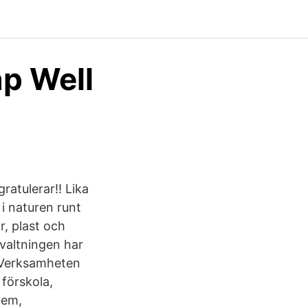
ap Well
ratulerar!! Lika
i naturen runt
r, plast och
rvaltningen har
. Verksamheten
 förskola,
hem,